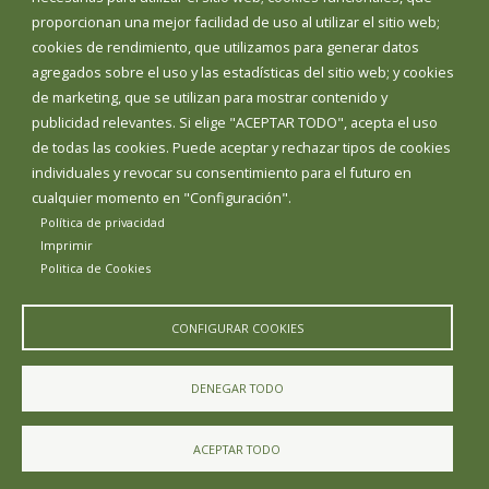
proporcionan una mejor facilidad de uso al utilizar el sitio web;
INICIAR SESIÓN
cookies de rendimiento, que utilizamos para generar datos
MAPA WEB
agregados sobre el uso y las estadísticas del sitio web; y cookies
de marketing, que se utilizan para mostrar contenido y
publicidad relevantes. Si elige "ACEPTAR TODO", acepta el uso
de todas las cookies. Puede aceptar y rechazar tipos de cookies
individuales y revocar su consentimiento para el futuro en
cualquier momento en "Configuración".
Política de privacidad
Imprimir
Politica de Cookies
CONFIGURAR COOKIES
Aviso Legal
Política de privacidad
Política de Cookies
DENEGAR TODO
Declaración de accesibilidad
ACEPTAR TODO
Diputación de Burgos