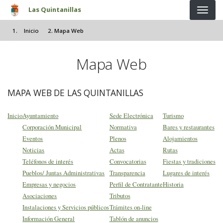
Pasar al contenido principal
Las Quintanillas
Inicio
Mapa Web
Mapa Web
MAPA WEB DE LAS QUINTANILLAS
Inicio
Ayuntamiento
Sede Electrónica
Turismo
Corporación Municipal
Normativa
Bares y restaurantes
Eventos
Plenos
Alojamientos
Noticias
Actas
Rutas
Teléfonos de interés
Convocatorias
Fiestas y tradiciones
Pueblos/ Juntas Administrativas
Transparencia
Lugares de interés
Empresas y negocios
Perfil de Contratante
Historia
Asociaciones
Tributos
Instalaciones y Servicios públicos
Trámites on-line
Información General
Tablón de anuncios