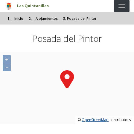
Pasar al contenido principal
Las Quintanillas
Inicio
Alojamientos
Posada del Pintor
Posada del Pintor
+
–
©
OpenStreetMap
contributors.