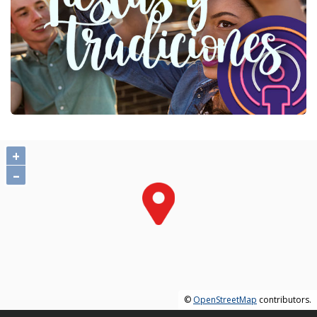
+
–
©
OpenStreetMap
contributors.