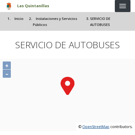
Pasar al contenido principal
Las Quintanillas
Inicio
Instalaciones y Servicios
SERVICIO DE
Públicos
AUTOBUSES
SERVICIO DE AUTOBUSES
+
–
©
OpenStreetMap
contributors.